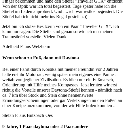
Finger bekommen und habe den Stiefel "Traveller GTX" entdeckt.
Von der Optik war ich total begeistert. Tage später habe ich die
Stiefel im Laden anprobiert. Und .... ich war restlos begeistert. Die
Stiefel hab ich nicht mehr ins Regal gestellt :-))
Jetzt bin ich stolze Besitzerin von ein Paar "Traveller GTX". Ich
kann nur sagen: Die Stiefel sind genau so wie ich mir meinen
Traumstiefel vorstelle. Vielen Dank.
Adelheid F. aus Welzheim
Wenn schon zu Fuß, dann mit Daytona
Bei einer Fahrt durch Korsika mit meiner Freundin vor 2 Jahren
hatte erst ihr Motorrad, wenig später mein eigenes eine Panne -
weitab von jeglicher Zivilisation. Es blieb nur ein Fußmarsch,
Orientierung mit Hilfe meines Kompasses. Jetzt lernten wir erst
richtig die Vorteile unserer Daytona-Stiefel kennen - nämlich nach
ca. 7 km über Stock und Stein ohne nennenswerte
Ermüdungserscheinungen oder gar Verletzungen an den Füßen an
einer Kneipe anzukommen, von der wir Hilfe holen konnten ...
Stefan F. aus Butzbach-Oes
9 Jahre, 1 Paar daytona oder 2 Paar andere