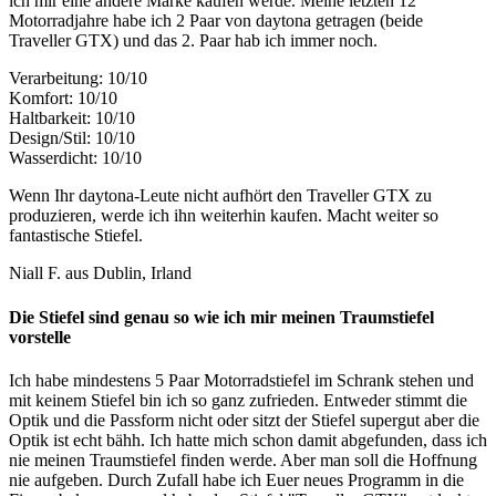
ich mir eine andere Marke kaufen werde. Meine letzten 12
Motorradjahre habe ich 2 Paar von daytona getragen (beide
Traveller GTX) und das 2. Paar hab ich immer noch.
Verarbeitung: 10/10
Komfort: 10/10
Haltbarkeit: 10/10
Design/Stil: 10/10
Wasserdicht: 10/10
Wenn Ihr daytona-Leute nicht aufhört den Traveller GTX zu
produzieren, werde ich ihn weiterhin kaufen. Macht weiter so
fantastische Stiefel.
Niall F. aus Dublin, Irland
Die Stiefel sind genau so wie ich mir meinen Traumstiefel
vorstelle
Ich habe mindestens 5 Paar Motorradstiefel im Schrank stehen und
mit keinem Stiefel bin ich so ganz zufrieden. Entweder stimmt die
Optik und die Passform nicht oder sitzt der Stiefel supergut aber die
Optik ist echt bähh. Ich hatte mich schon damit abgefunden, dass ich
nie meinen Traumstiefel finden werde. Aber man soll die Hoffnung
nie aufgeben. Durch Zufall habe ich Euer neues Programm in die