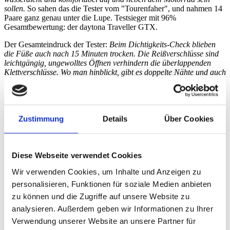
sollen.
So sahen das die Tester vom "Tourenfaher", und nahmen 14
Paare ganz genau unter die Lupe. Testsieger mit 96%
Gesamtbewertung: der daytona Traveller GTX.
Der Gesamteindruck der Tester:
Beim Dichtigkeits-Check blieben
die Füße auch nach 15 Minuten trocken. Die Reißverschlüsse sind
leichtgängig, ungewolltes Öffnen verhindern die überlappenden
Klettverschlüsse. Wo man hinblickt, gibt es doppelte Nähte und auch
die Sohle ist sehr gut verarbeitet. Sehr gute Verstellmöglichkeit per
Klett, sodass sowohl schmale als auch stramme Waden guten Halt
finden. Dank der flexiblen Sohle und des weichen Fußbetts fällt der
Laufkomfort trotz der eingearbeiteten Stahlsohle hoch aus..
“
Zustimmung
Details
Über Cookies
Tourenfaher
®
®
63. Auszeichung für daytona
: Traveller GTX
- sehr gut
Diese Webseite verwendet Cookies
Für die aktuelle Ausgabe der MOTORRAD COACH wollten die
Wir verwenden Cookies, um Inhalte und Anzeigen zu
Redaktion wissen, was junge Einsteiger mit wasserdichten 100-
personalisieren, Funktionen für soziale Medien anbieten
Euro-Tourenstiefeln für ihr Geld bekommen. Das Ergebnis war
zu können und die Zugriffe auf unsere Website zu
dürftig. Als Referenz außer Konkurrenz wurde der Traveller GTX
®
von daytona
mit getestet.
analysieren. Außerdem geben wir Informationen zu Ihrer
Verwendung unserer Website an unsere Partner für
Das Ergebnis: sehr gut. Das Urteil der Tester:
Hält absolut dicht,