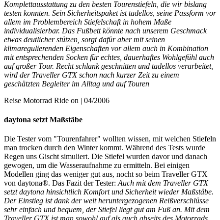
Komplettausstattung zu den besten Tourenstiefeln, die wir bislang
testen konnten. Sein Sicherheitspaket ist tadellos, seine Passform vor
allem im Problembereich Stiefelschaft in hohem Maße
individualisierbar. Das Fußbett könnte nach unserem Geschmack
etwas deutlicher stützen, sorgt dafür aber mit seinen
klimaregulierenden Eigenschaften vor allem auch in Kombination
mit entsprechenden Socken für echtes, dauerhaftes Wohlgefühl auch
auf großer Tour. Recht schlank geschnitten und tadellos verarbeitet,
wird der Traveller GTX schon nach kurzer Zeit zu einem
geschätzten Begleiter im Alltag und auf Touren
Reise Motorrad Ride on | 04/2006
daytona setzt Maßstäbe
Die Tester vom "Tourenfahrer" wollten wissen, mit welchen Stiefeln
man trocken durch den Winter kommt. Während des Tests wurde
Regen uns Gischt simuliert. Die Stiefel wurden davor und danach
gewogen, um die Wasseraufnahme zu ermitteln. Bei einigen
Modellen ging das weniger gut aus, nocht so beim Traveller GTX
von daytona®. Das Fazit der Tester:
Auch mit dem Traveller GTX
setzt daytona hinsichtlich Komfort und Sicherheit wieder Maßstäbe.
Der Einstieg ist dank der weit heruntergezogenen Reißverschlüsse
sehr einfach und bequem, der Stiefel liegt gut am Fuß an. Mit dem
Traveller GTX ist man sowohl auf als auch abseits des Motorrads