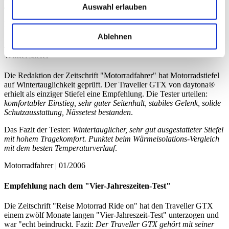
Auswahl erlauben
der Handhabung und robust – der perfekte Touren-Buddy.
Motorrad | 09/2012
Ablehnen
®
41. Auszeichung für daytona
: Traveller GTX – der
Winterstiefel
Die Redaktion der Zeitschrift "Motorradfahrer" hat Motorradstiefel
auf Wintertauglichkeit geprüft. Der Traveller GTX von daytona®
erhielt als einziger Stiefel eine Empfehlung. Die Tester urteilen:
komfortabler Einstieg, sehr guter Seitenhalt, stabiles Gelenk, solide
Schutzausstattung, Nässetest bestanden
.
Das Fazit der Tester:
Wintertauglicher, sehr gut ausgestatteter Stiefel
mit hohem Tragekomfort. Punktet beim Wärmeisolations-Vergleich
mit dem besten Temperaturverlauf
.
Motorradfahrer | 01/2006
Empfehlung nach dem "Vier-Jahreszeiten-Test"
Die Zeitschrift "Reise Motorrad Ride on" hat den Traveller GTX
einem zwölf Monate langen "Vier-Jahreszeit-Test" unterzogen und
war "echt beindruckt. Fazit:
Der Traveller GTX gehört mit seiner